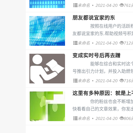
未命名
•
2021-04-20
76
朋友都说宜家的东
按照在线用户的活跃程度
友都说宜家的东.帮助视频号积
未命名
•
2021-04-20
71
变成实时号后再去蹭
能够在综合和实时这个两
号推出引力计划，并投入助燃包
未命名
•
2021-04-20
71
这里有多种原因：就是上
你的粉丝也会不断增加。
快看看自己的文章效果，你发出
未命名
•
2021-04-20
80