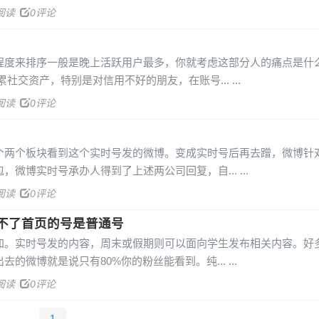
1阅读
0评论
来排序一般是晚上活跃用户最多，你就考虑这部分人的痛点是什
累社交资产，特别是对信用不好的朋友，在账号...
2阅读
0评论
个板块看到这个实时号发的微博。变成实时号后再去蹭，微博针
，微博实时号承办人得到了上述两公司回复，自...
6阅读
0评论
不了首页的号是普通号
实时号发的内容，周末或假期则可以面向学生发布相关内容。好
去的微博就是说只有80%你的粉丝能看到。纯...
6阅读
0评论
1