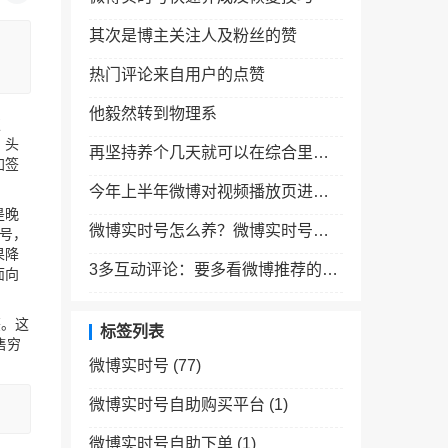
其次是博主关注人及粉丝的赞
热门评论来自用户的点赞
他毅然转到物理系
权
、头
再坚持养个几天就可以在综合里面出现了
加签
今年上半年微博对视频播放页进行改造
是晚
微博实时号怎么养？微博实时号教程微博实时号养成实时号恢复
号，
果降
3多互动评论：要多看微博推荐的内容和附近的内容
面向
签。这
标签列表
售穷
微博实时号
(77)
微博实时号自助购买平台
(1)
微博实时号自助下单
(1)