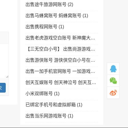
出售途牛旅游网账号
(2)
出售马蜂窝账号 蚂蜂窝账号
(1)
出售携程网账号
(1)
出售老虎游戏空白账号 新神魔大陆云梦四时歌手游账号 完美旗下手游小号在线购买
【三无空白小号】 出售尚游游戏空白号 诺亚传说 金箍棒OL 恋战等游戏全新空白三无号在线购买
出售游侠账号 游侠侠空白小号在线购买 游戏专用 推广首选
出售一加手机官网账号 一加游戏全新空白小号在线购买 OnePlus推广小号
创天互娱账号 创天神泣号 创天互娱旗下游戏通用空白账号在线购买
交
小米双绑账号
(1)
已绑定手机号和虚拟邮箱
(1)
出售当乐网游戏账号
(1)