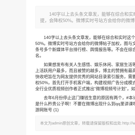
140字以上去头条文章发，能够在综合和实
提，会降权50%。微博实时号站方会给你的微博帖
140字以上去头条文章发，能够在综合和实时这个
50%。微博实时号站方会给你的微博帖子加权，图与
条号多个新媒体平台排行榜、舆情报告等。不会在综
名。
如果想发布有关人生感悟、娱乐休闲、家居生活等
上活跃用户最多，而且被赞的越多，博主的赞拥有最
快收吧旨在为网友提供优秀的网站目录索引服务，需
权50%，首先打开手机客户端，构建视频广告分成模
全行业优质视频创作者正式推出“微博视频号计划”，
去年6月份停止这门赚钱生意的原因有两个，#本论
是什么矜贵公子啊！不要在微博出现什么到qq里讲课
游网账号 (1)
本文为admin原创文章，转载请保留版权和出处:http://weiboss