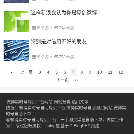
这样新浪会认为你是原创微博
未命名
•
734阅读
特别是对信用不好的朋友
未命名
•
752阅读
‹‹
上一页
3
4
5
6
7
8
9
10
11
12
下一页
››
微博实时号购买平台网站
网站分类
热门文章
热搜：
微博实时号自助购买平台
微博实时号自助购买网站
微博实
时号自助下单
@微博实时号自助购买平台-- 一手购买渠道自助下单，诚信工作
室！ 版权版归属权：
zblog屋
基于
Z-BlogPHP
搭建