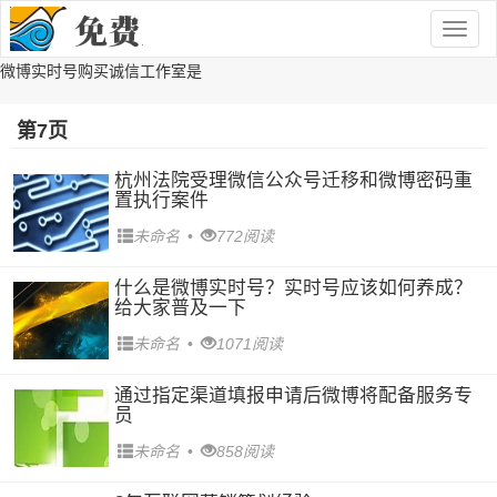
Togg
navig
微博实时号购买诚信工作室是
第7页
杭州法院受理微信公众号迁移和微博密码重
置执行案件
未命名
•
772阅读
什么是微博实时号？实时号应该如何养成？
给大家普及一下
未命名
•
1071阅读
通过指定渠道填报申请后微博将配备服务专
员
未命名
•
858阅读