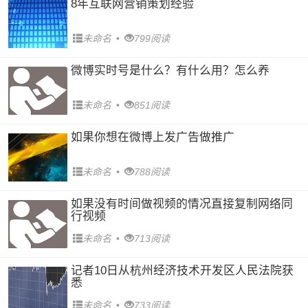
8年互联网营销策划经验
未命名
•
799阅读
微博实时号是什么？有什么用？怎么养
未命名
•
851阅读
如果你想在微博上发广告做推广
未命名
•
788阅读
如果没有时间做视频的情况直接复制网络同
行视频
未命名
•
713阅读
记者10日从杭州经济技术开发区人民法院获
悉
未命名
•
733阅读