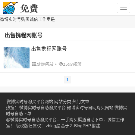
Togg
navig
微博实时号购买诚信工作室是
出售携程网账号
出售携程网账号
旅游网站
•
1509阅读
1
微博实时号购买平台网站
网站分类
热门文章
热搜：
微博实时号自助购买平台
微博实时号自助购买网站
微博实
时号自助下单
@微博实时号自助购买平台-- 一手购买渠道自助下单，诚信工作
室！ 版权版归属权：
zblog屋
基于
Z-BlogPHP
搭建