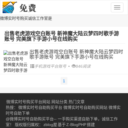
Togg
navig
微博实时号购买诚信工作室是
出售老虎游戏空白账号 新神魔大陆云梦四时歌手游
账号 完美旗下手游小号在线购买
出售老虎游戏空白账号 新神魔大陆云梦四时
歌手游账号 完美旗下手游小号在线购买
手机游戏平台账号
•
846阅读
1
微博实时号购买平台网站
网站分类
热门文章
热搜：
微博实时号自助购买平台
微博实时号自助购买网站
微博实
时号自助下单
@微博实时号自助购买平台-- 一手购买渠道自助下单，诚信工作
室！ 版权版归属权：
zblog屋
基于
Z-BlogPHP
搭建