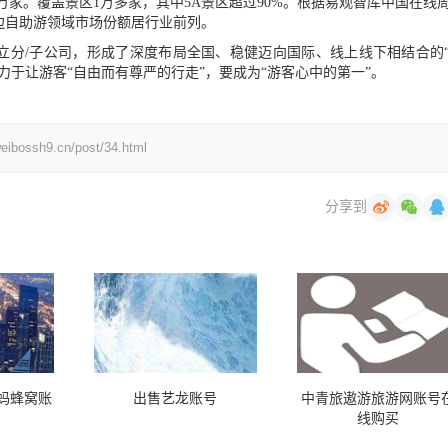
万家。覆盖景区1万多家，其中5A景区超过90%。根据易观智库中国在线
周边自助游领域市场份额居行业前列。
设立分/子公司，形成了深度布局全国、稳健迈向国际、线上线下相结合的
力于让游客“自由而有尊严的行走”，要成为“游客心中的第一”。
h9.cn/post/34.html
分享到
蚂蜂窝账
出售艺龙账号
中青旅遨游旅游网账号
线购买