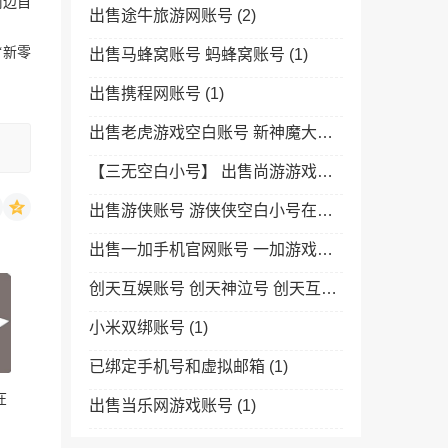
周边自
出售途牛旅游网账号
(2)
“新零
出售马蜂窝账号 蚂蜂窝账号
(1)
出售携程网账号
(1)
出售老虎游戏空白账号 新神魔大陆云梦四时歌手游账号 完美旗下手游小号在线购买
【三无空白小号】 出售尚游游戏空白号 诺亚传说 金箍棒OL 恋战等游戏全新空白三无号在线购买
出售游侠账号 游侠侠空白小号在线购买 游戏专用 推广首选
出售一加手机官网账号 一加游戏全新空白小号在线购买 OnePlus推广小号
创天互娱账号 创天神泣号 创天互娱旗下游戏通用空白账号在线购买
小米双绑账号
(1)
已绑定手机号和虚拟邮箱
(1)
在
出售当乐网游戏账号
(1)