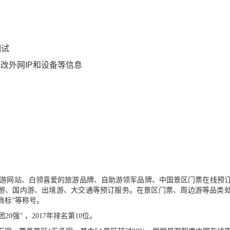
测试
更改外网IP和设备等信息
！
性旅游网站、白领喜爱的旅游品牌、自助游领军品牌、中国景区门票在线预
游、国内游、出境游、大交通等预订服务。在景区门票、周边游等品类
商标”等称号。
强” ，2017年排名第10位。