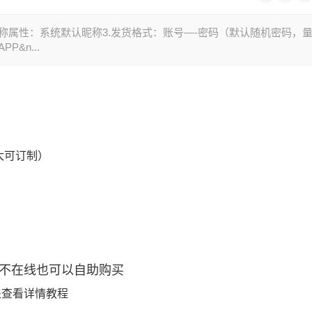
2.昵称属性：系统默认昵称3.发货格式：账号—-密码（默认随机密码，
&n...
大可订制）
服不在线也可以自助购买
处查看详情教程